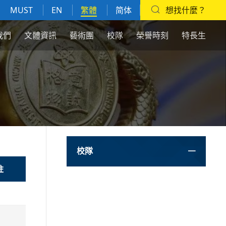
MUST
EN
繁體
简体
想找什麼？
我們
文體資訊
藝術團
校隊
榮譽時刻
特長生
校隊
註