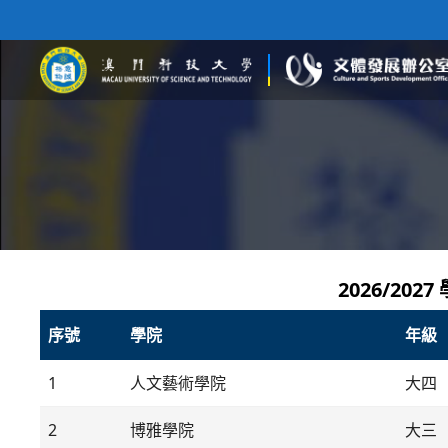
2026/20
序號
學院
年級
1
人文藝術學院
大四
2
博雅學院
大三