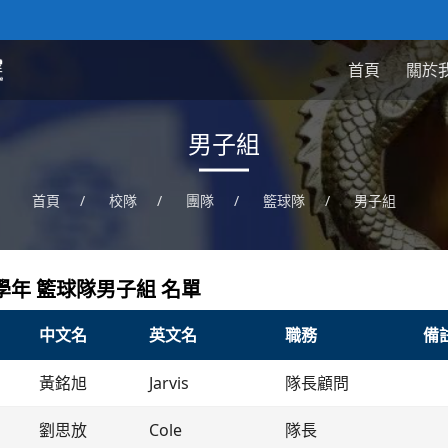
首頁
關於
男子組
首頁
/
校隊
/
團隊
/
籃球隊
/
男子組
27 學年 籃球隊男子組 名單
中文名
英文名
職務
備
黃銘旭
Jarvis
隊長顧問
劉思放
Cole
隊長