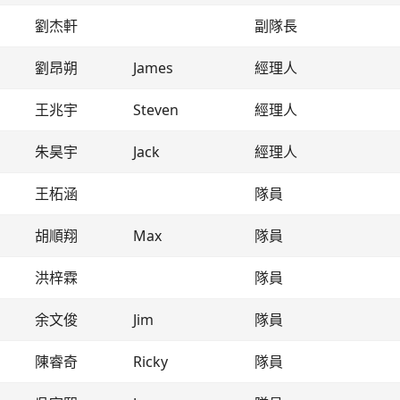
劉杰軒
副隊長
劉昂朔
James
經理人
王兆宇
Steven
經理人
朱昊宇
Jack
經理人
王柘涵
隊員
胡順翔
Max
隊員
洪梓霖
隊員
余文俊
Jim
隊員
陳睿奇
Ricky
隊員