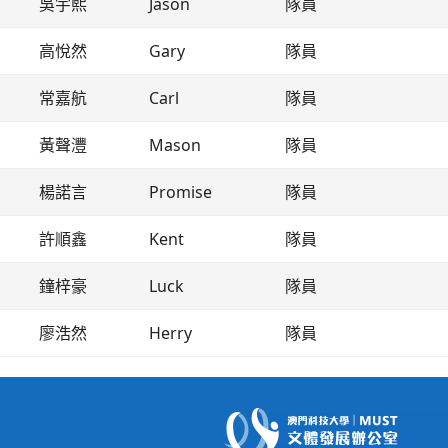
吳宇熙
Jason
隊員
高悅然
Gary
隊員
常嘉航
Carl
隊員
黃聲灃
Mason
隊員
楊諾言
Promise
隊員
許順鑫
Kent
隊員
鐘梓豪
Luck
隊員
廖浩然
Herry
隊員