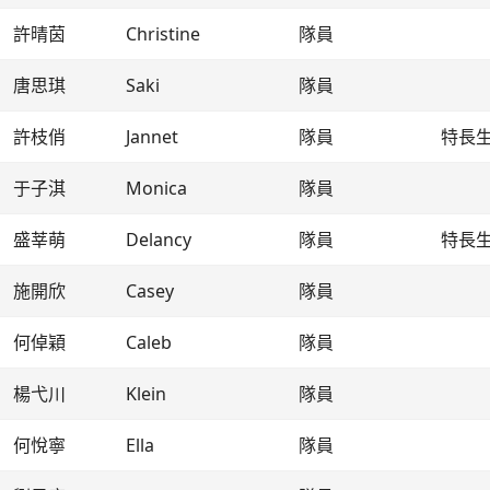
許晴茵
Christine
隊員
唐思琪
Saki
隊員
許枝俏
Jannet
隊員
特長
于子淇
Monica
隊員
盛莘萌
Delancy
隊員
特長
施開欣
Casey
隊員
何倬穎
Caleb
隊員
楊弋川
Klein
隊員
何悅寧
Ella
隊員