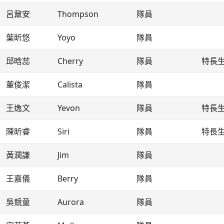
呂鼐安
Thompson
隊員
葉昕悠
Yoyo
隊員
邱晗蕊
Cherry
隊員
特長
董俊潔
Calista
隊員
王逸文
Yevon
隊員
特長
陳昕睿
Siri
隊員
特長
黃潤謙
Jim
隊員
王嘉儀
Berry
隊員
吳競童
Aurora
隊員