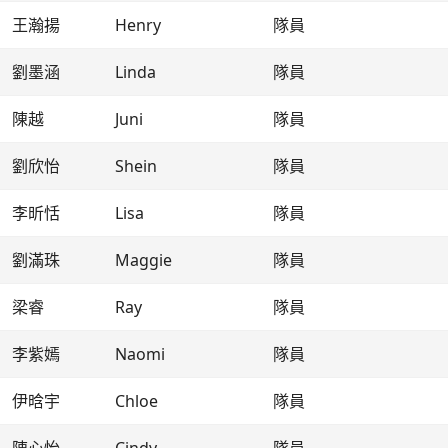
王瀚揚
Henry
隊員
劉墨涵
Linda
隊員
陳越
Juni
隊員
劉欣怡
Shein
隊員
李昕恬
Lisa
隊員
劉滿珠
Maggie
隊員
梁睿
Ray
隊員
李紫嫣
Naomi
隊員
伊晗宇
Chloe
隊員