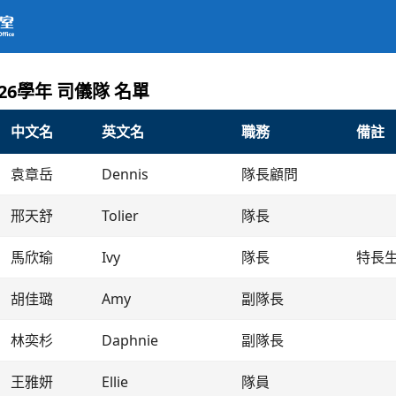
司儀隊
首頁
/
藝術團
/
團隊
/
司儀隊
2026學年 司儀隊 名單
中文名
英文名
職務
備註
袁章岳
Dennis
隊長顧問
邢天舒
Tolier
隊長
馬欣瑜
Ivy
隊長
特長
胡佳璐
Amy
副隊長
林奕杉
Daphnie
副隊長
王雅妍
Ellie
隊員