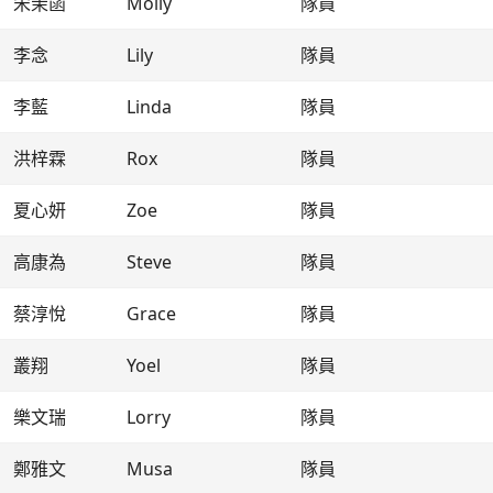
宋茉菡
Molly
隊員
李念
Lily
隊員
李藍
Linda
隊員
洪梓霖
Rox
隊員
夏心妍
Zoe
隊員
高康為
Steve
隊員
蔡淳悅
Grace
隊員
叢翔
Yoel
隊員
樂文瑞
Lorry
隊員
鄭雅文
Musa
隊員