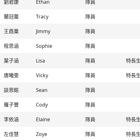
劉君康
Ethan
隊員
蘭冠蕾
Tracy
隊員
王酉粟
Jimmy
隊員
程思涵
Sophie
隊員
葉子涵
Lisa
隊員
特長
唐曦雯
Vicky
隊員
特長
談恩銘
Sean
隊員
羅子豐
Cody
隊員
李依涵
Elaine
隊員
特長
左佳慧
Zoye
隊員
特長