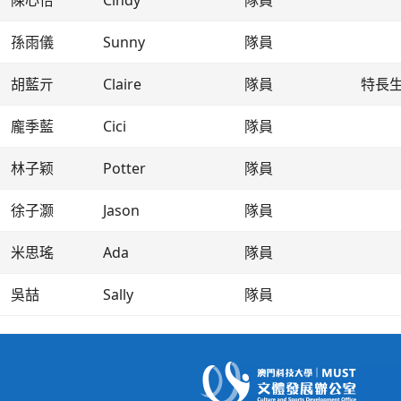
陳心怡
Cindy
隊員
孫雨儀
Sunny
隊員
胡藍亓
Claire
隊員
特長
龐季藍
Cici
隊員
林子颖
Potter
隊員
徐子灏
Jason
隊員
米思瑤
Ada
隊員
吳喆
Sally
隊員