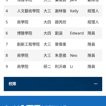
4
人文藝術學院
大三
謝林璇
Kelly
經理人
5
商學院
大四
趙芮欣
經理人
6
博雅學院
大四
劉涵
Edward
隊員
7
創新工程學院
大三
曾偉東
隊員
8
商學院
大三
朱意揚
Neo
隊員
9
商學院
研二
利沂峰
Li
隊員
校隊