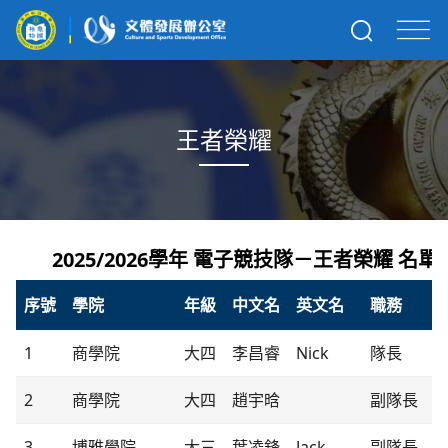
王者榮耀
2025/2026學年 電子競技隊－王者榮耀 名單
序號
學院
年級
中文名
英文名
職務
1
商學院
大四
李昌睿
Nick
隊長
2
商學院
大四
趙宇晗
副隊長
3
博雅學院
大三
葉凌鋒
Jack
副隊長