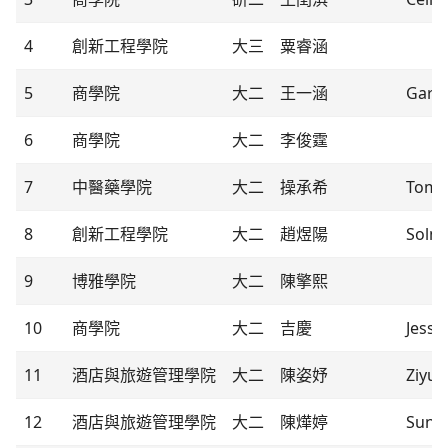
4
創新工程學院
大三
粟睿涵
5
商學院
大二
王一涵
Gary
6
商學院
大二
李俊霆
7
中醫藥學院
大二
操承希
Tom
8
創新工程學院
大二
趙煜陽
Solm
9
博雅學院
大二
陳擎熙
10
商學院
大二
吉慶
Jessi
11
酒店與旅遊管理學院
大二
陳姿妤
Ziyu
12
酒店與旅遊管理學院
大二
陳燁婷
Sunn