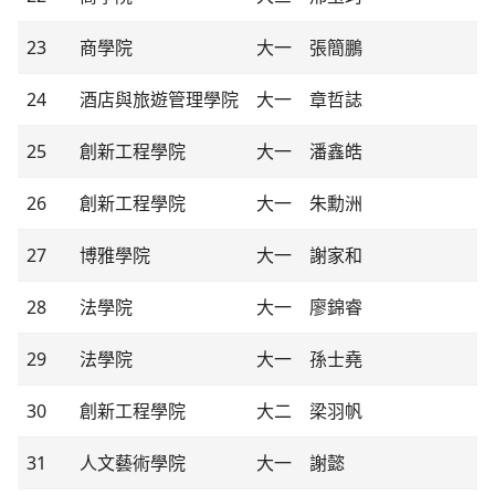
23
商學院
大一
張簡鵬
24
酒店與旅遊管理學院
大一
章哲誌
25
創新工程學院
大一
潘鑫皓
26
創新工程學院
大一
朱勳洲
27
博雅學院
大一
謝家和
28
法學院
大一
廖錦睿
29
法學院
大一
孫士堯
30
創新工程學院
大二
梁羽帆
31
人文藝術學院
大一
謝懿