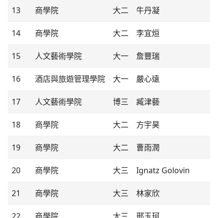
13
商學院
大二
牛丹凝
14
商學院
大二
李宜烜
15
人文藝術學院
大一
詹豐瑞
16
酒店與旅遊管理學院
大一
嚴心遠
17
人文藝術學院
博三
臧津藝
18
商學院
大二
方宇昊
19
商學院
大二
曹雨潤
20
商學院
大三
Ignatz Golovin
21
商學院
大三
林家欣
22
商學院
大三
邢玉珂