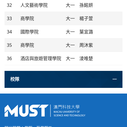
32
人文藝術學院
大一
孫銘妍
33
商學院
大一
楊子萱
34
國際學院
大一
葉宜潞
35
商學院
大一
周沐紫
36
酒店與旅遊管理學院
大一
淩唯楚
校隊