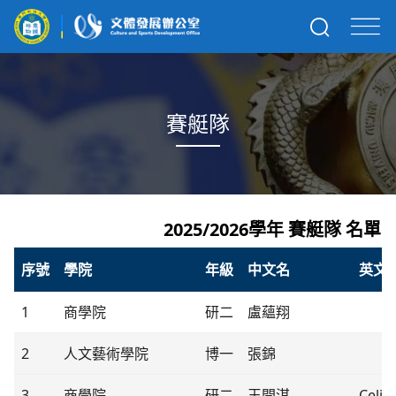
賽艇隊
2025/2026學年 賽艇隊 名單
序號
學院
年級
中文名
英文
1
商學院
研二
盧蘊翔
2
人文藝術學院
博一
張錦
3
商學院
研二
王閏淇
Celin