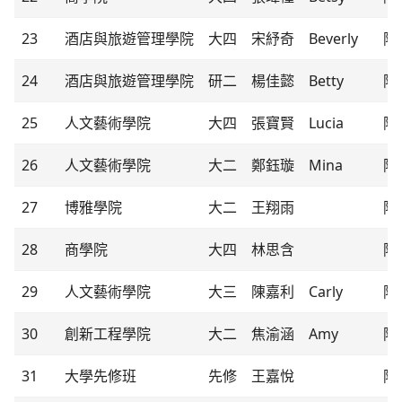
23
酒店與旅遊管理學院
大四
宋紓奇
Beverly
隊
24
酒店與旅遊管理學院
研二
楊佳懿
Betty
隊
25
人文藝術學院
大四
張寶賢
Lucia
隊
26
人文藝術學院
大二
鄭鈺璇
Mina
隊
27
博雅學院
大二
王翔雨
隊
28
商學院
大四
林思含
隊
29
人文藝術學院
大三
陳嘉利
Carly
隊
30
創新工程學院
大二
焦渝涵
Amy
隊
31
大學先修班
先修
王嘉悅
隊