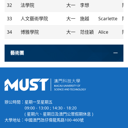
32
法學院
大一
李想
隊
33
人文藝術學院
大一
施越
Scarlette
隊
34
博雅學院
大一
范佳穎
Alice
隊
藝術團
辦公時間：
星期一至星期五
09:00 - 13:00 ; 14:30 - 18:20
( 星期六、星期日及澳門公眾假期休息 )
大學地址：
中國澳門氹仔偉龍馬路100-460號