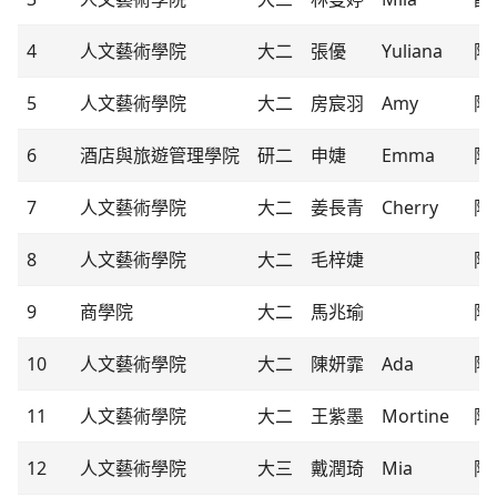
4
人文藝術學院
大二
張優
Yuliana
隊
5
人文藝術學院
大二
房宸羽
Amy
隊
6
酒店與旅遊管理學院
研二
申婕
Emma
隊
7
人文藝術學院
大二
姜長青
Cherry
隊
8
人文藝術學院
大二
毛梓婕
隊
9
商學院
大二
馬兆瑜
隊
10
人文藝術學院
大二
陳妍霏
Ada
隊
11
人文藝術學院
大二
王紫墨
Mortine
隊
12
人文藝術學院
大三
戴潤琦
Mia
隊