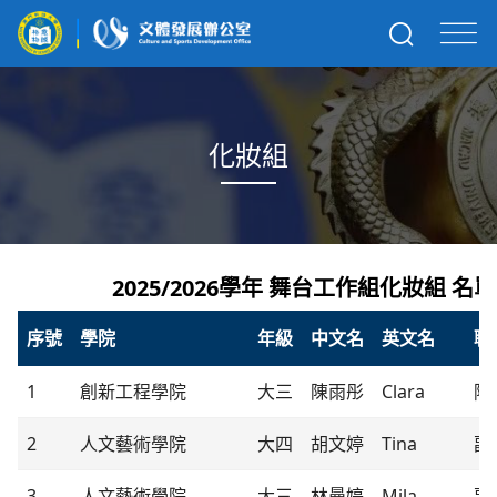
化妝組
2025/2026學年 舞台工作組化妝組 名單
序號
學院
年級
中文名
英文名
職
1
創新工程學院
大三
陳雨彤
Clara
隊
2
人文藝術學院
大四
胡文婷
Tina
副
3
人文藝術學院
大三
林曼婷
Mila
副