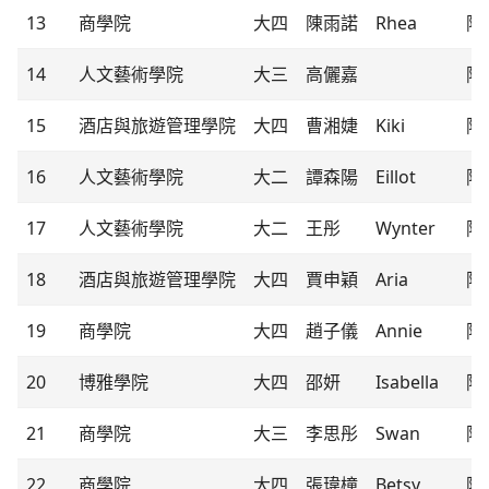
13
商學院
大四
陳雨諾
Rhea
隊
14
人文藝術學院
大三
高儷嘉
隊
15
酒店與旅遊管理學院
大四
曹湘婕
Kiki
隊
16
人文藝術學院
大二
譚森陽
Eillot
隊
17
人文藝術學院
大二
王彤
Wynter
隊
18
酒店與旅遊管理學院
大四
賈申穎
Aria
隊
19
商學院
大四
趙子儀
Annie
隊
20
博雅學院
大四
邵妍
Isabella
隊
21
商學院
大三
李思彤
Swan
隊
22
商學院
大四
張瑋橦
Betsy
隊