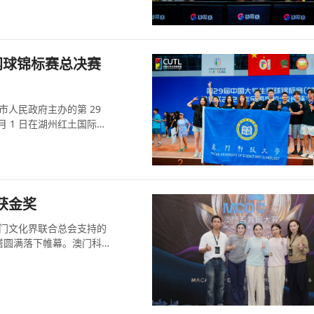
网球锦标赛总决赛
人民政府主办的第 29
 月 1 日在湖州红土国际网
获金奖
门文化界联合总会支持的
门旅游塔圆满落下帷幕。澳门科