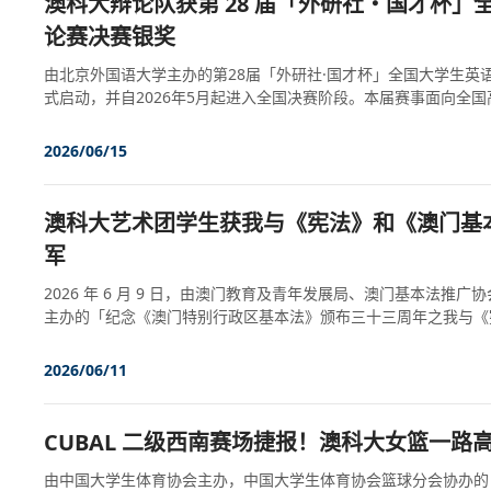
澳科大辩论队获第 28 届「外研社・国才杯」
论赛决赛银奖
由北京外国语大学主办的第28届「外研社·国才杯」全国大学生英语辩
式启动，并自2026年5月起进入全国决赛阶段。本届赛事面向全
大学、复旦大学、中国人民大学...
2026/06/15
澳科大艺术团学生获我与《宪法》和《澳门基
军
2026 年 6 月 9 日，由澳门教育及青年发展局、澳门基本法推
主办的「纪念《澳门特别行政区基本法》颁布三十三周年之我与《
演讲比赛」决赛于圣罗萨女子中...
2026/06/11
CUBAL 二级西南赛场捷报！澳科大女篮一路
由中国大学生体育协会主办，中国大学生体育协会篮球分会协办的 202