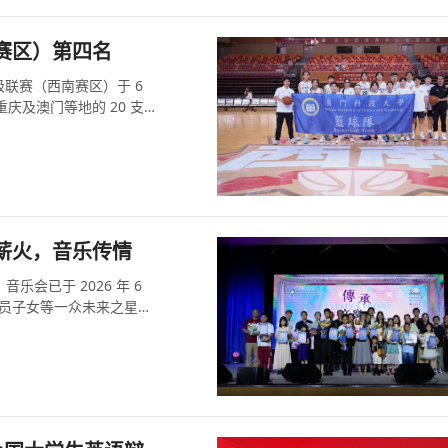
赛区）第四名
级联赛（西南赛区）于 6
庆及澳门等地的 20 支
薪火，音乐传情
会已于 2026 年 6
职员子女等一众未来之星，