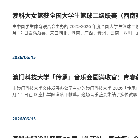
澳科大女篮获全国大学生篮球二级联赛（西南
由中国学生体育联合会主办的 2025-2026 年度全国大学生篮球二
月 12 日圆满落幕。来自湖北、湖南、广西、贵州、云南、四川、重
高校篮球队齐聚广西...
2026/06/15
澳门科技大学「传承」音乐会圆满收官：青春
由澳门科技大学文体发展办公室主办的澳门科技大学 2026「传承」音乐
月 14 日在 D 座礼堂圆满落下帷幕。这场音乐盛会集结了多位教
透过钢琴、小提琴、...
2026/06/15