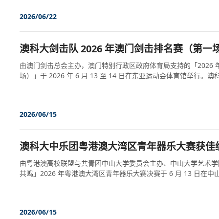
2026/06/22
澳科大剑击队 2026 年澳门剑击排名赛（第一场）
由澳门剑击总会主办，澳门特别行政区政府体育局支持的「2026
场）」于 2026 年 6 月 13 至 14 日在东亚运动会体育馆举行
员参赛，参与两个单...
2026/06/15
澳科大中乐团粤港澳大湾区青年器乐大赛获佳
由粤港澳高校联盟与共青团中山大学委员会主办、中山大学艺术学
共鸣」2026 年粤港澳大湾区青年器乐大赛决赛于 6 月 13 日在
行。澳门科技大学艺术团中乐团...
2026/06/15