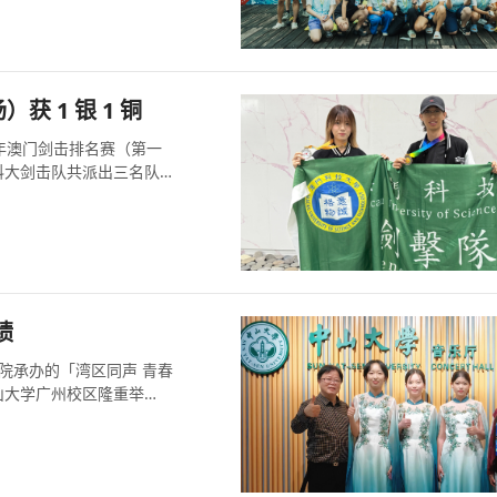
获 1 银 1 铜
 年澳门剑击排名赛（第一
。澳科大剑击队共派出三名队
绩
院承办的「湾区同声 青春
中山大学广州校区隆重举