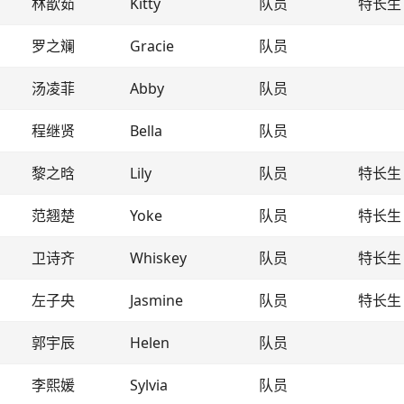
林歆茹
Kitty
队员
特长生
罗之斓
Gracie
队员
汤凌菲
Abby
队员
程继贤
Bella
队员
黎之晗
Lily
队员
特长生
范翘楚
Yoke
队员
特长生
卫诗齐
Whiskey
队员
特长生
左子央
Jasmine
队员
特长生
郭宇辰
Helen
队员
李熙媛
Sylvia
队员