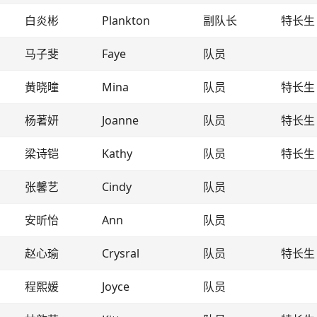
白炎彬
Plankton
副队长
特长生
马子斐
Faye
队员
黄晓曈
Mina
队员
特长生
杨著妍
Joanne
队员
特长生
梁诗铠
Kathy
队员
特长生
张馨艺
Cindy
队员
安昕怡
Ann
队员
赵心瑜
Crysral
队员
特长生
程熙媛
Joyce
队员