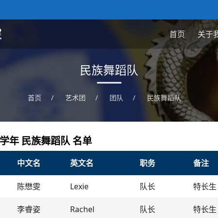
首页
关于
民族舞蹈队
首页
/
艺术团
/
团队
/
民族舞蹈队
026学年 民族舞蹈队 名单
中文名
英文名
职务
备注
陈懋雯
Lexie
队长
特长生
李睿姿
Rachel
队长
特长生